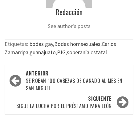
Redacción
See author's posts
Etiquetas:
bodas gay
,
Bodas homsexuales
,
Carlos
Zamarripa
,
guanajuato
,
PJG
,
soberanía estatal
Navegación
ANTERIOR
por
SE ROBAN 100 CABEZAS DE GANADO AL MES EN
SAN MIGUEL
las
SIGUIENTE
entradas
SIGUE LA LUCHA POR EL PRÉSTAMO PARA LEÓN