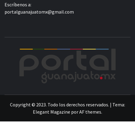
Escríbenos a:
portalguanajuatomx@gmail.com
POR
LA INFORMACIÓN DE GUANAJUATO
Copyright © 2023. Todo los derechos reservados.
|
Tema:
Elegant Magazine
por
AF themes
.