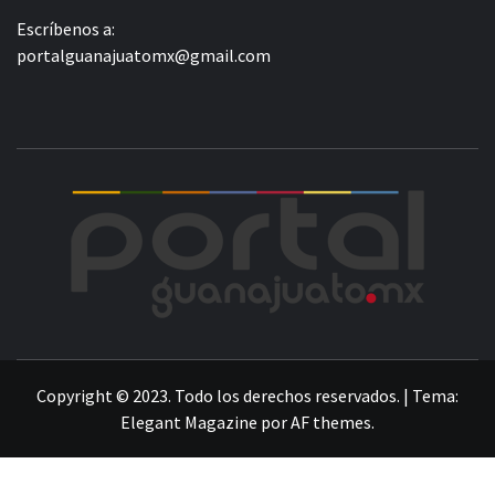
Escríbenos a:
portalguanajuatomx@gmail.com
POR
LA INFORMACIÓN DE GUANAJUATO
Copyright © 2023. Todo los derechos reservados.
|
Tema:
Elegant Magazine
por
AF themes
.