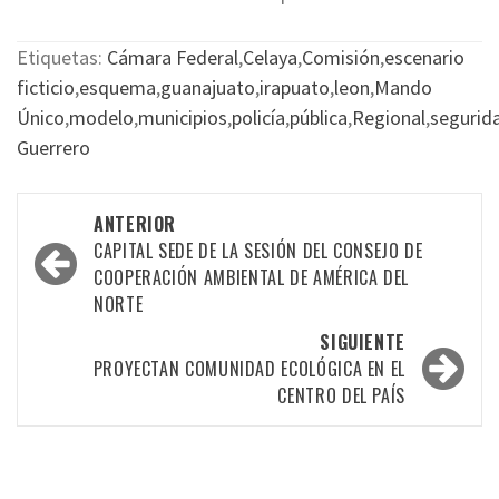
Etiquetas:
Cámara Federal
,
Celaya
,
Comisión
,
escenario
ficticio
,
esquema
,
guanajuato
,
irapuato
,
leon
,
Mando
Único
,
modelo
,
municipios
,
policía
,
pública
,
Regional
,
segurid
Guerrero
Navegación
ANTERIOR
por
CAPITAL SEDE DE LA SESIÓN DEL CONSEJO DE
COOPERACIÓN AMBIENTAL DE AMÉRICA DEL
las
NORTE
entradas
SIGUIENTE
PROYECTAN COMUNIDAD ECOLÓGICA EN EL
CENTRO DEL PAÍS