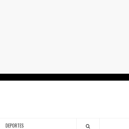
RTALGUANAJUATO.MX
DEPORTES