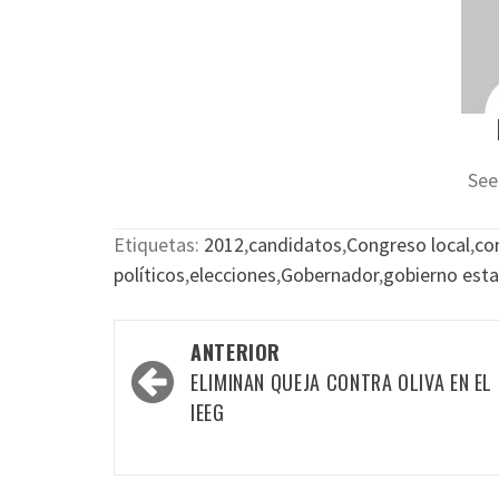
See
Etiquetas:
2012
,
candidatos
,
Congreso local
,
con
políticos
,
elecciones
,
Gobernador
,
gobierno esta
Navegación
ANTERIOR
por
ELIMINAN QUEJA CONTRA OLIVA EN EL
las
IEEG
entradas