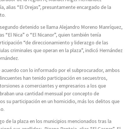
ía, alias “El Orejas”, presuntamente encargado de la
to.
 segundo detenido se llama Alejandro Moreno Manríquez,
ias “El Nica” o “El Nicanor”, quien también tenía
rticipación “de direccionamiento y liderazgo de las
lulas criminales que operan en la plaza”, indicó Hernández
rnández.
 acuerdo con lo informado por el subprocurador, ambos
lincuentes han tenido participación en secuestros,
torsiones a comerciantes y empresarios a los que
braban una cantidad mensual por concepto de
os su participación en un homicidio, más los delitos que
so.
go de la plaza en los municipios mencionados tras la
cionó sus apellidos: Pizano Pantoja, alias “El Gasper”. El