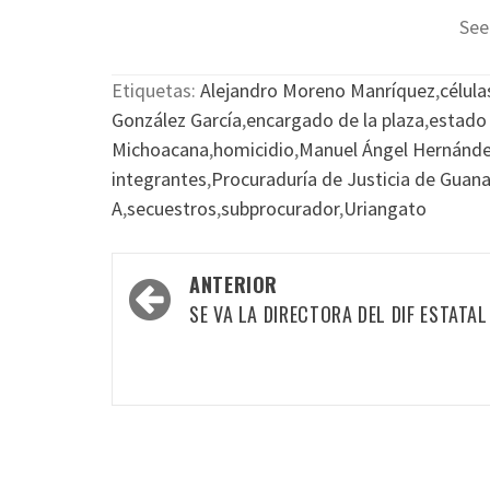
See
Etiquetas:
Alejandro Moreno Manríquez
,
célula
González García
,
encargado de la plaza
,
estado
Michoacana
,
homicidio
,
Manuel Ángel Hernánd
integrantes
,
Procuraduría de Justicia de Guan
A
,
secuestros
,
subprocurador
,
Uriangato
Navegación
ANTERIOR
por
SE VA LA DIRECTORA DEL DIF ESTATAL
las
entradas