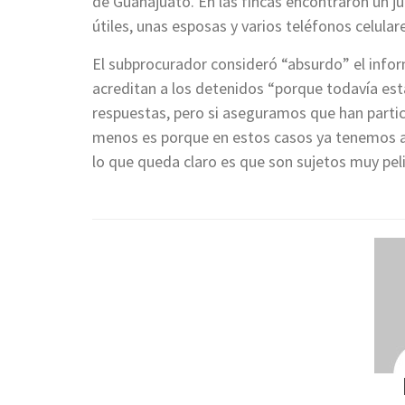
de Guanajuato. En las fincas encontraron un ju
útiles, unas esposas y varios teléfonos celular
El subprocurador consideró “absurdo” el infor
acreditan a los detenidos “porque todavía e
respuestas, pero si aseguramos que han partic
menos es porque en estos casos ya tenemos a
lo que queda claro es que son sujetos muy pel