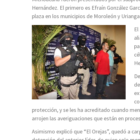
Hernández. El primero es Efraín González Garc
plaza en los municipios de Moroleón y Urianga
El
al
pa
cé
He
De
de
ex
co
protección, y se les ha acreditado cuando men
arrojen las averiguaciones que están en proce
Asimismo explicó que “El Orejas”, quedó a car
detención del anterior líder, de quien solo men