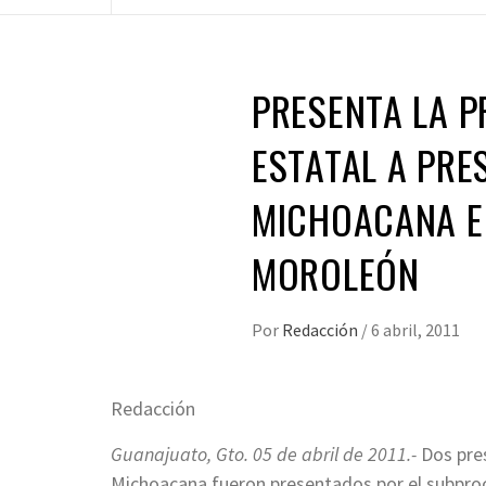
PRESENTA LA P
ESTATAL A PRE
MICHOACANA E
MOROLEÓN
Por
Redacción
/
6 abril, 2011
Redacción
Guanajuato, Gto. 05 de abril de 2011.-
Dos pres
Michoacana fueron presentados por el subproc