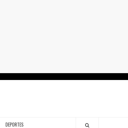
RTALGUANAJUATO.MX
DEPORTES