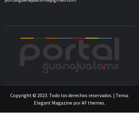
POR
LA INFORMACIÓN DE GUANAJUATO
Copyright © 2023. Todo los derechos reservados.
|
Tema:
Elegant Magazine
por
AF themes
.