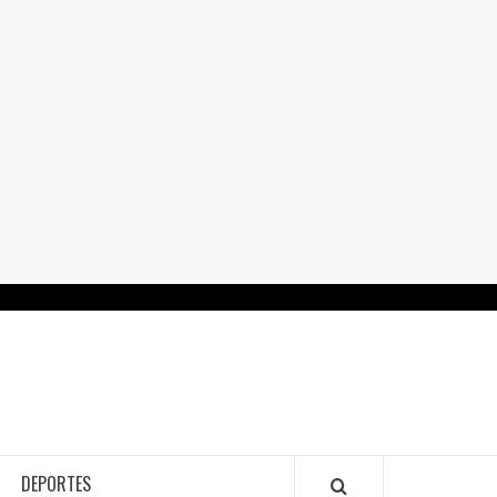
RTALGUANAJUATO.MX
DEPORTES