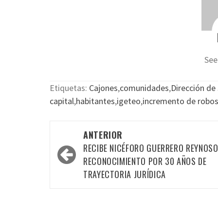
See
Etiquetas:
Cajones
,
comunidades
,
Dirección de
capital
,
habitantes
,
igeteo
,
incremento de robo
Navegación
ANTERIOR
por
RECIBE NICÉFORO GUERRERO REYNOS
las
RECONOCIMIENTO POR 30 AÑOS DE
TRAYECTORIA JURÍDICA
entradas