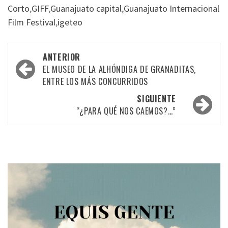
Corto
,
GIFF
,
Guanajuato capital
,
Guanajuato Internacional
Film Festival
,
igeteo
Navegación
ANTERIOR
por
EL MUSEO DE LA ALHÓNDIGA DE GRANADITAS,
ENTRE LOS MÁS CONCURRIDOS
las
SIGUIENTE
entradas
“¿PARA QUÉ NOS CAEMOS?…”