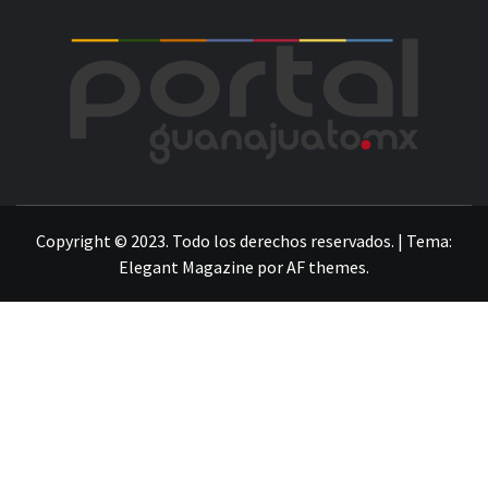
POR
LA INFORMACIÓN DE GUANAJUATO
Copyright © 2023. Todo los derechos reservados.
|
Tema:
Elegant Magazine
por
AF themes
.