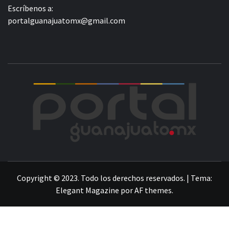
Escríbenos a:
portalguanajuatomx@gmail.com
POR
LA INFORMACIÓN DE GUANAJUATO
Copyright © 2023. Todo los derechos reservados.
|
Tema:
Elegant Magazine
por
AF themes
.