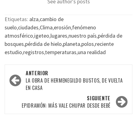
See author's posts
Etiquetas:
alza
,
cambio de
suelo
,
ciudades
,
Clima
,
erosión
,
fenómeno
atmosférico
,
igeteo
,
lugares
,
nuestro país
,
pérdida de
bosques
,
pérdida de hielo
,
planeta
,
polos
,
reciente
estudio
,
registros
,
temperaturas
,
una realidad
Navegación
ANTERIOR
por
LA OBRA DE HERMENEGILDO BUSTOS, DE VUELTA
EN CASA
las
SIGUIENTE
entradas
EPIDRAMÓN: MÁS VALE CHUPAR DESDE BEBÉ