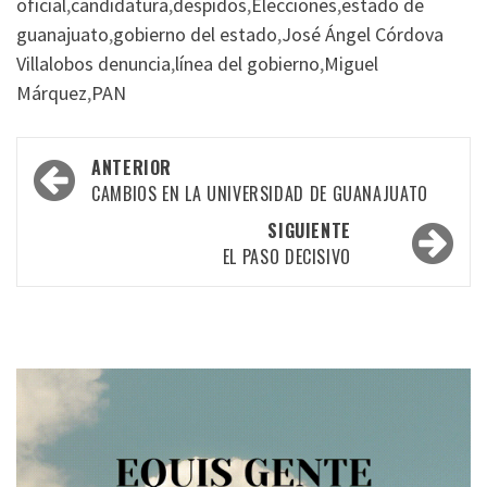
oficial
,
candidatura
,
despidos
,
Elecciones
,
estado de
guanajuato
,
gobierno del estado
,
José Ángel Córdova
Villalobos denuncia
,
línea del gobierno
,
Miguel
Márquez
,
PAN
Navegación
ANTERIOR
por
CAMBIOS EN LA UNIVERSIDAD DE GUANAJUATO
las
SIGUIENTE
EL PASO DECISIVO
entradas