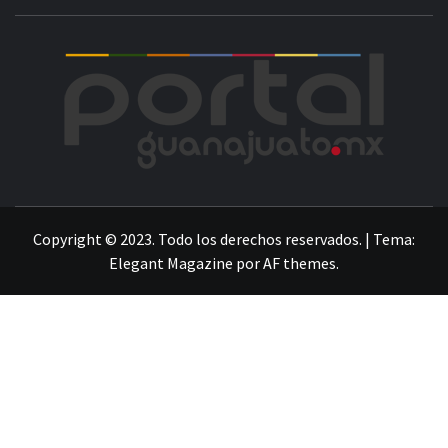
POR
LA INFORMACIÓN DE GUANAJUATO
Copyright © 2023. Todo los derechos reservados.
|
Tema:
Elegant Magazine
por
AF themes
.