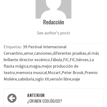
Redacción
See author's posts
Etiquetas:
39 Festival Internacional
Cervantino
,
amor
,
canciones
,
diferentes pruebas
,
el más
brillante director escénico
,
fábula
,
FIC
,
FIC
,
héroes
,
La
flauta mágica
,
magia
,
mejor producción de
teatro
,
memoria musical
,
Mozart
,
Peter Brook
,
Premio
Molière
,
sabiduría
,
siglo XX
,
versión libre
,
viaje
Navegación
ANTERIOR
por
¿CRIMEN ECOLÓGICO?