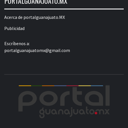
PORTALGUANAJUATO.MX
Acerca de portalguanajuato.MX
Publicidad
Escríbenos a:
portalguanajuatomx@gmail.com
POR
LA INFORMACIÓN DE GUANAJUATO