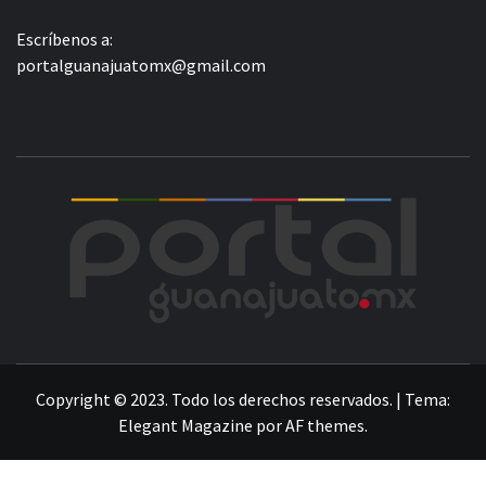
Escríbenos a:
portalguanajuatomx@gmail.com
POR
LA INFORMACIÓN DE GUANAJUATO
Copyright © 2023. Todo los derechos reservados.
|
Tema:
Elegant Magazine
por
AF themes
.