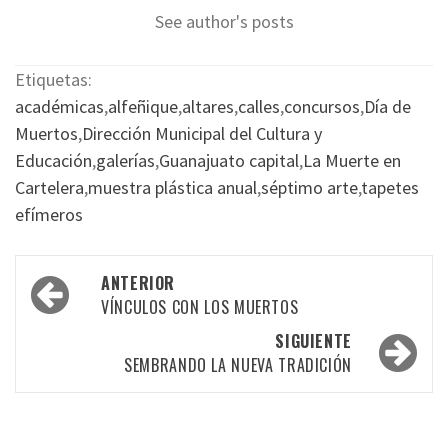
See author's posts
Etiquetas:
académicas
,
alfeñique
,
altares
,
calles
,
concursos
,
Día de
Muertos
,
Dirección Municipal del Cultura y
Educación
,
galerías
,
Guanajuato capital
,
La Muerte en
Cartelera
,
muestra plástica anual
,
séptimo arte
,
tapetes
efímeros
Navegación
ANTERIOR
por
VÍNCULOS CON LOS MUERTOS
las
SIGUIENTE
SEMBRANDO LA NUEVA TRADICIÓN
entradas