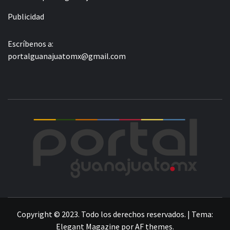
Publicidad
Escríbenos a:
portalguanajuatomx@gmail.com
POR
LA INFORMACIÓN DE GUANAJUATO
Copyright © 2023. Todo los derechos reservados.
|
Tema:
Elegant Magazine
por
AF themes
.