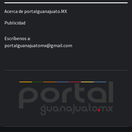
Acerca de portalguanajuato.MX
Publicidad
Escríbenos a:
portalguanajuatomx@gmail.com
POR
LA INFORMACIÓN DE GUANAJUATO