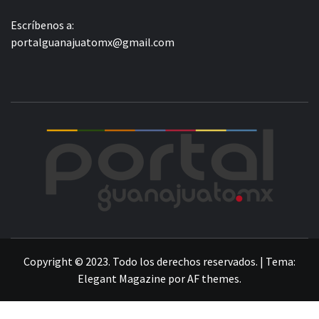
Escríbenos a:
portalguanajuatomx@gmail.com
POR
LA INFORMACIÓN DE GUANAJUATO
Copyright © 2023. Todo los derechos reservados.
|
Tema:
Elegant Magazine
por
AF themes
.