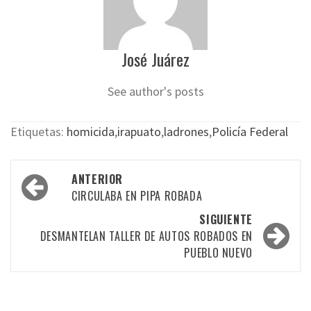
José Juárez
See author's posts
Etiquetas:
homicida
,
irapuato
,
ladrones
,
Policía Federal
Navegación
ANTERIOR
por
CIRCULABA EN PIPA ROBADA
las
SIGUIENTE
DESMANTELAN TALLER DE AUTOS ROBADOS EN
entradas
PUEBLO NUEVO