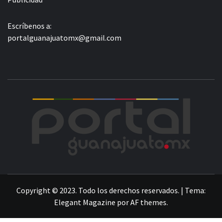
Escríbenos a:
portalguanajuatomx@gmail.com
POR
LA INFORMACIÓN DE GUANAJUATO
Copyright © 2023. Todo los derechos reservados.
|
Tema:
Elegant Magazine
por
AF themes
.