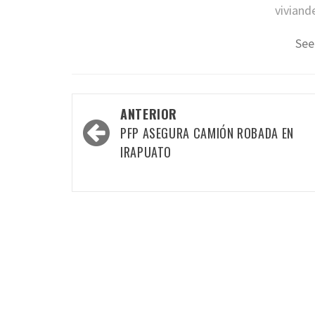
viviand
See
Navegación
ANTERIOR
por
PFP ASEGURA CAMIÓN ROBADA EN
las
IRAPUATO
entradas