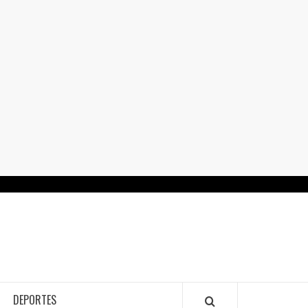
RTALGUANAJUATO.MX
DEPORTES