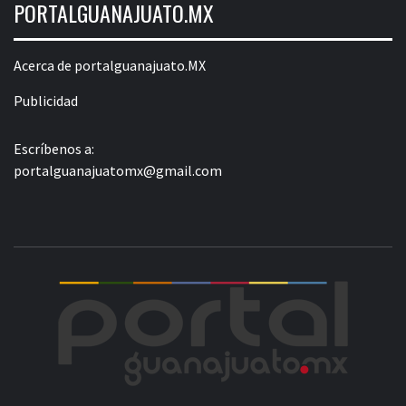
PORTALGUANAJUATO.MX
Acerca de portalguanajuato.MX
Publicidad
Escríbenos a:
portalguanajuatomx@gmail.com
POR