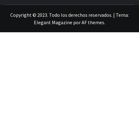
LA INFORMACIÓN DE GUANAJUATO
Copyright © 2023. Todo los derechos reservados.
|
Tema:
Elegant Magazine
por
AF themes
.