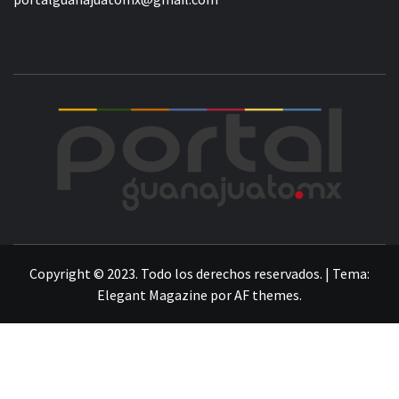
POR
LA INFORMACIÓN DE GUANAJUATO
Copyright © 2023. Todo los derechos reservados.
|
Tema:
Elegant Magazine
por
AF themes
.