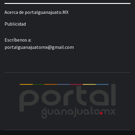
Acerca de portalguanajuato.MX
Publicidad
Escríbenos a:
portalguanajuatomx@gmail.com
POR
LA INFORMACIÓN DE GUANAJUATO