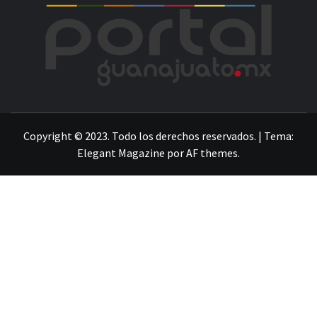
POR
LA INFORMACIÓN DE GUANAJUATO
Copyright © 2023. Todo los derechos reservados.
|
Tema:
Elegant Magazine
por
AF themes
.