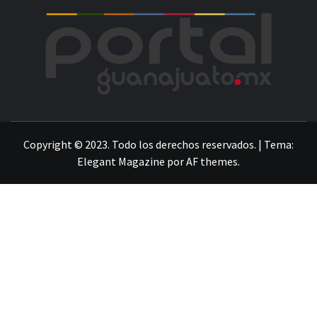
POR
LA INFORMACIÓN DE GUANAJUATO
Copyright © 2023. Todo los derechos reservados.
|
Tema:
Elegant Magazine
por
AF themes
.