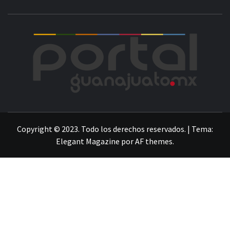
POR
LA INFORMACIÓN DE GUANAJUATO
Copyright © 2023. Todo los derechos reservados.
|
Tema:
Elegant Magazine
por
AF themes
.