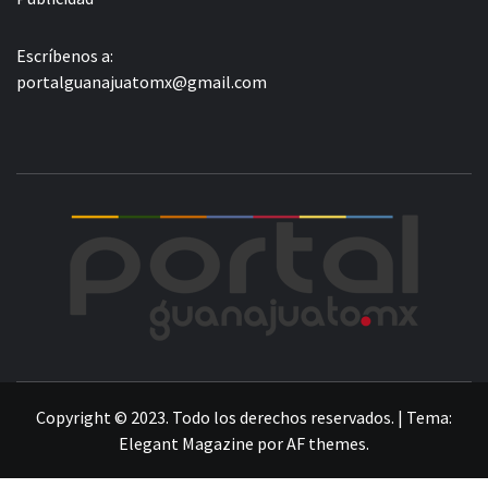
Escríbenos a:
portalguanajuatomx@gmail.com
POR
LA INFORMACIÓN DE GUANAJUATO
Copyright © 2023. Todo los derechos reservados.
|
Tema:
Elegant Magazine
por
AF themes
.