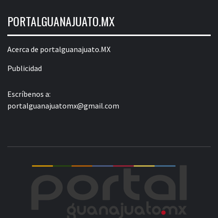
PORTALGUANAJUATO.MX
Acerca de portalguanajuato.MX
Publicidad
Escríbenos a:
portalguanajuatomx@gmail.com
POR