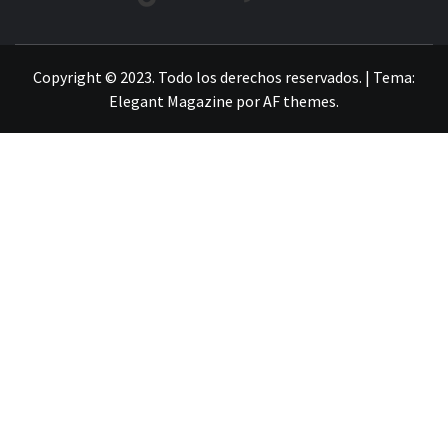
LA INFORMACIÓN DE GUANAJUATO
Copyright © 2023. Todo los derechos reservados.
|
Tema:
Elegant Magazine
por
AF themes
.