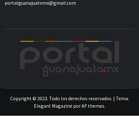
portalguanajuatomx@gmail.com
POR
LA INFORMACIÓN DE GUANAJUATO
Copyright © 2023. Todo los derechos reservados.
|
Tema:
Elegant Magazine
por
AF themes
.