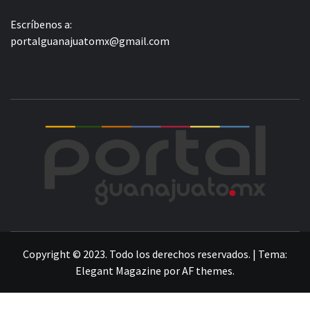
Escríbenos a:
portalguanajuatomx@gmail.com
POR
LA INFORMACIÓN DE GUANAJUATO
Copyright © 2023. Todo los derechos reservados.
|
Tema:
Elegant Magazine
por
AF themes
.