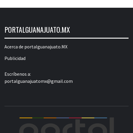
PORTALGUANAJUATO.MX
Acerca de portalguanajuato.MX
Publicidad
Escríbenos a:
portalguanajuatomx@gmail.com
POR