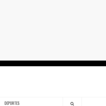
RTALGUANAJUATO.MX
DEPORTES