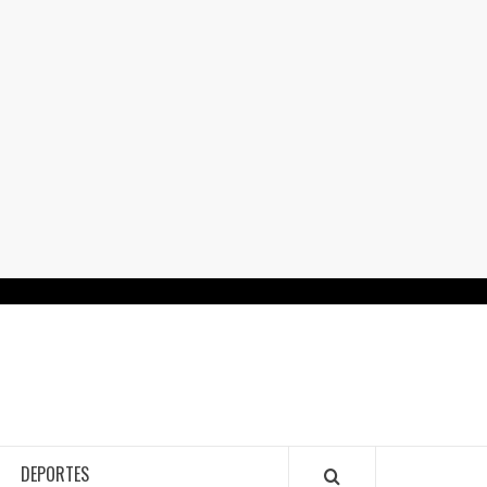
RTALGUANAJUATO.MX
DEPORTES