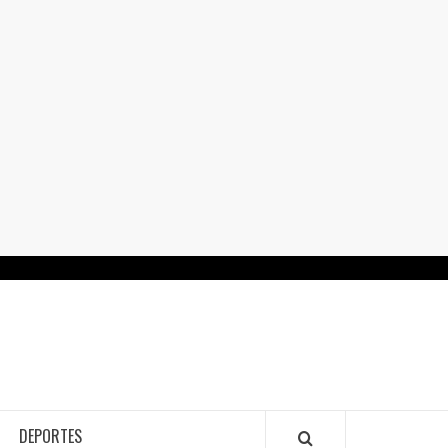
RTALGUANAJUATO.MX
DEPORTES