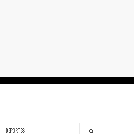
RTALGUANAJUATO.MX
DEPORTES