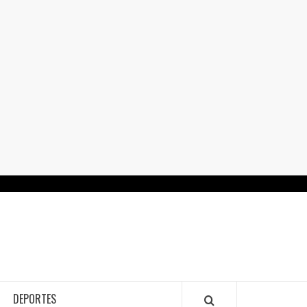
RTALGUANAJUATO.MX
DEPORTES