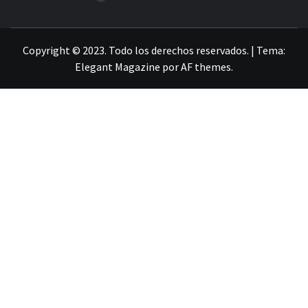
LA INFORMACIÓN DE GUANAJUATO
Copyright © 2023. Todo los derechos reservados.
|
Tema:
Elegant Magazine
por
AF themes
.