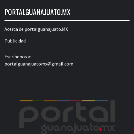
PORTALGUANAJUATO.MX
Acerca de portalguanajuato.MX
Publicidad
Escríbenos a:
portalguanajuatomx@gmail.com
POR