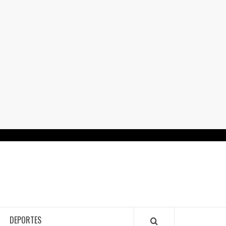
RTALGUANAJUATO.MX
DEPORTES