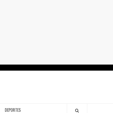
RTALGUANAJUATO.MX
DEPORTES