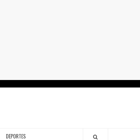
RTALGUANAJUATO.MX
DEPORTES