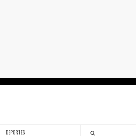
RTALGUANAJUATO.MX
DEPORTES