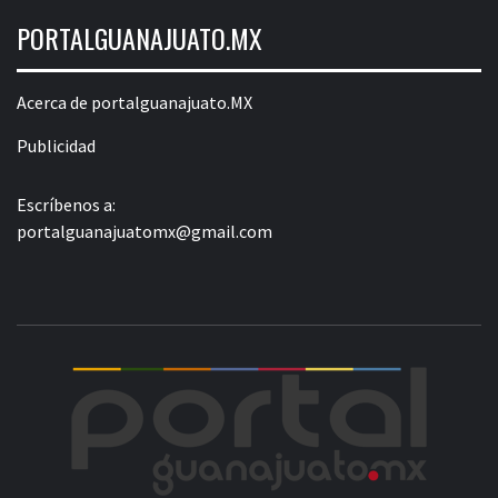
PORTALGUANAJUATO.MX
Acerca de portalguanajuato.MX
Publicidad
Escríbenos a:
portalguanajuatomx@gmail.com
POR