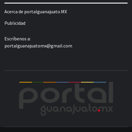
Acerca de portalguanajuato.MX
Publicidad
Escríbenos a:
portalguanajuatomx@gmail.com
POR
LA INFORMACIÓN DE GUANAJUATO