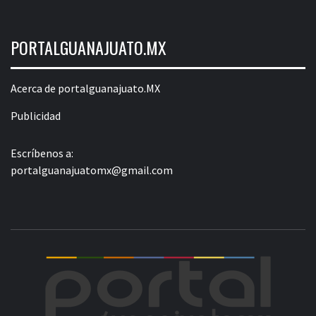
PORTALGUANAJUATO.MX
Acerca de portalguanajuato.MX
Publicidad
Escríbenos a:
portalguanajuatomx@gmail.com
POR