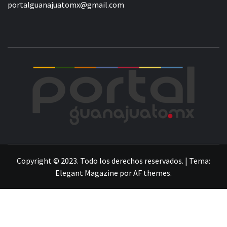
portalguanajuatomx@gmail.com
POR
LA INFORMACIÓN DE GUANAJUATO
Copyright © 2023. Todo los derechos reservados.
|
Tema:
Elegant Magazine
por
AF themes
.