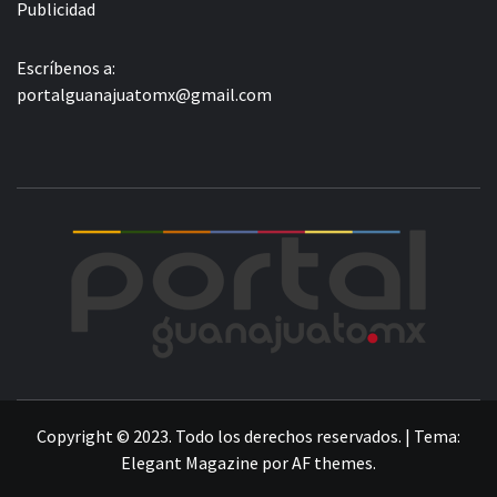
Publicidad
Escríbenos a:
portalguanajuatomx@gmail.com
POR
LA INFORMACIÓN DE GUANAJUATO
Copyright © 2023. Todo los derechos reservados.
|
Tema:
Elegant Magazine
por
AF themes
.