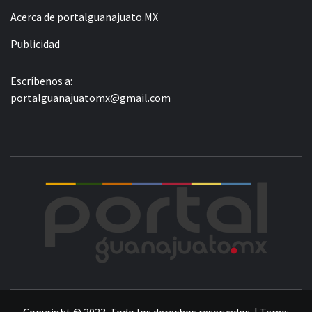
Acerca de portalguanajuato.MX
Publicidad
Escríbenos a:
portalguanajuatomx@gmail.com
POR
LA INFORMACIÓN DE GUANAJUATO
Copyright © 2023. Todo los derechos reservados.
|
Tema: