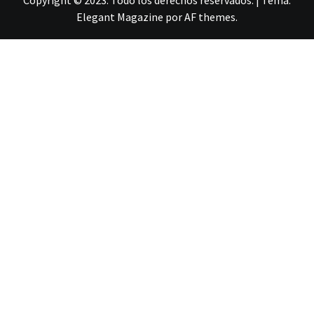
Elegant Magazine
por
AF themes
.