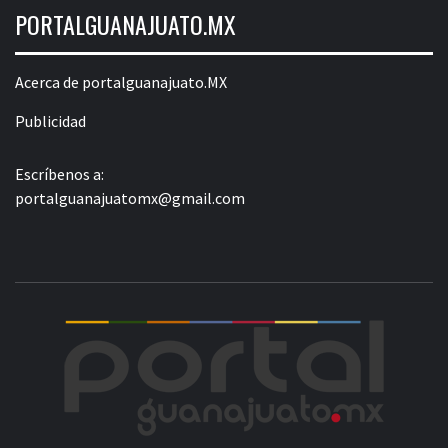
PORTALGUANAJUATO.MX
Acerca de portalguanajuato.MX
Publicidad
Escríbenos a:
portalguanajuatomx@gmail.com
POR