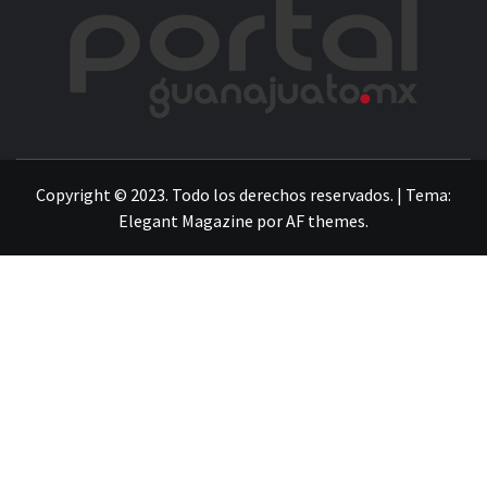
POR
LA INFORMACIÓN DE GUANAJUATO
Copyright © 2023. Todo los derechos reservados.
|
Tema:
Elegant Magazine
por
AF themes
.