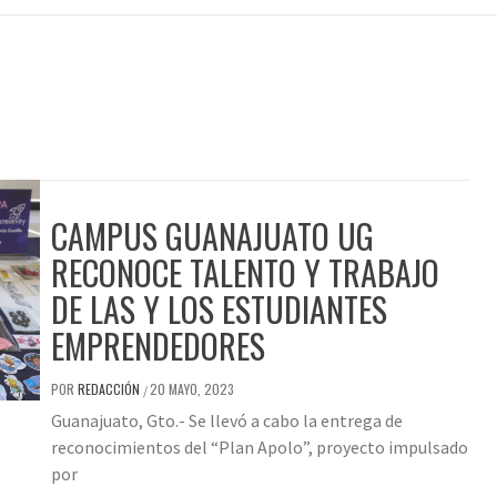
CAMPUS GUANAJUATO UG
RECONOCE TALENTO Y TRABAJO
DE LAS Y LOS ESTUDIANTES
EMPRENDEDORES
POR
REDACCIÓN
20 MAYO, 2023
/
Guanajuato, Gto.- Se llevó a cabo la entrega de
reconocimientos del “Plan Apolo”, proyecto impulsado
por