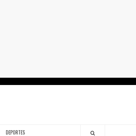
RTALGUANAJUATO.MX
DEPORTES