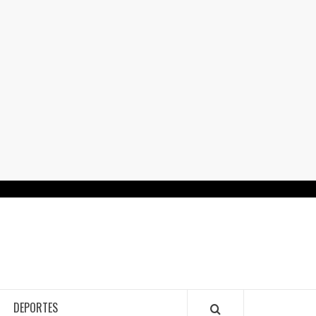
RTALGUANAJUATO.MX
DEPORTES