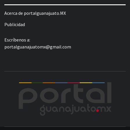
Acerca de portalguanajuato.MX
Publicidad
Escríbenos a:
portalguanajuatomx@gmail.com
POR
LA INFORMACIÓN DE GUANAJUATO