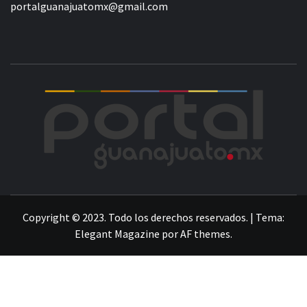
portalguanajuatomx@gmail.com
POR
LA INFORMACIÓN DE GUANAJUATO
Copyright © 2023. Todo los derechos reservados.
|
Tema:
Elegant Magazine
por
AF themes
.