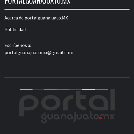
PORTALGUANAJUATO.MX
Acerca de portalguanajuato.MX
Publicidad
Escríbenos a:
portalguanajuatomx@gmail.com
POR
LA INFORMACIÓN DE GUANAJUATO